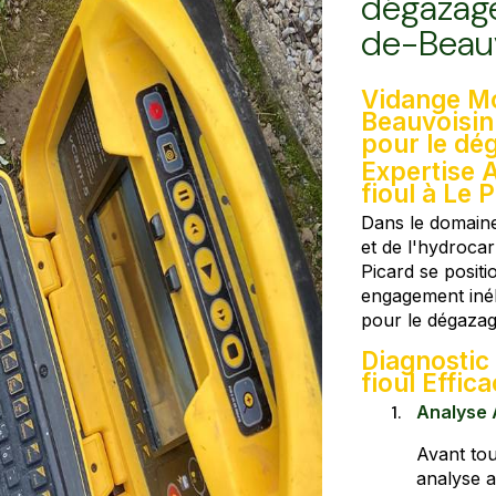
dégazage
de-Beau
Vidange Mo
Beauvoisin
pour le dé
Expertise 
fioul à Le
Dans le domaine
et de l'hydroca
Picard se posit
engagement inéb
pour le dégazag
Diagnostic
fioul Effic
Analyse 
Avant tou
analyse a