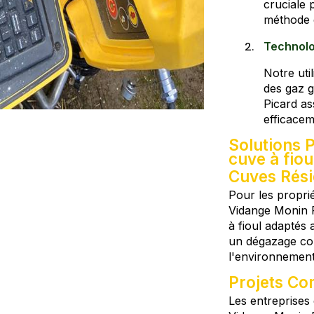
cruciale 
méthode 
Technolo
Notre uti
des gaz g
Picard as
efficacem
Solutions 
cuve à fiou
Cuves Rési
Pour les proprié
Vidange Monin P
à fioul adaptés
un dégazage com
l'environnement
Projets Co
Les entreprises