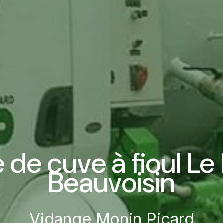
de cuve à fioul L
Beauvoisin
Vidange Monin Picard