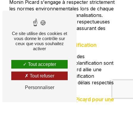
Monin Picard s'engage à respecter strictement
les normes environnementales lors de chaque
intervention de réfection de canalisations.
Nous adoptons des pratiques respectueuses
de l'écosystème local tout en assurant des
Ce site utilise des cookies et
résultats exceptionnels.
vous donne le contrôle sur
ceux que vous souhaitez
Intervention Rapide et Planification
activer
Minutieuse
Lorsqu'il s'agit de la réfection des
canalisations, la rapidité et la planification sont
Tout accepter
cruciales. Vidange Monin Picard allie une
intervention rapide à une planification
Tout refuser
minutieuse, assurant ainsi des délais respectés
Personnaliser
et des résultats de qualité.
Contactez Vidange Monin Picard pour une
réfection de canalisations Professionnelle
Qu'il s'agisse de la réparation de conduites
endommagées, de la rénovation complète des
réseaux d'assainissement ou de la mise en
place de solutions de réfection de canalisations