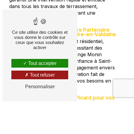
dans tous les travaux de terrassement,
minimisant les retards et assurant une
progression fluide du projet.
Vidange Monin Picard : Votre Partenaire
Ce site utilise des cookies et
de Confiance en Saint-Geoire-en-Valdaine
vous donne le contrôle sur
Que vous envisagiez un projet résidentiel,
ceux que vous souhaitez
commercial ou municipal nécessitant des
activer
travaux de terrassement, Vidange Monin
Picard est le partenaire de confiance à Saint-
Tout accepter
Geoire-en-Valdaine. Notre engagement envers
la qualité, la sécurité et l'innovation fait de
Tout refuser
nous le choix idéal pour tous vos besoins en
Personnaliser
terrassement.
Contactez Vidange Monin Picard pour vos
Besoins en terrassement
Choisir Vidange Monin Picard pour vos
travaux de terrassement à Saint-Geoire-en-
Valdaine garantit non seulement des résultats
exceptionnels mais aussi une collaboration