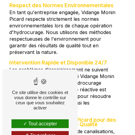
Respect des Normes Environnementales
En tant qu'entreprise engagée, Vidange Monin
Picard respecte strictement les normes
environnementales lors de chaque opération
d'hydrocurage. Nous utilisons des méthodes
respectueuses de l'environnement pour
garantir des résultats de qualité tout en
préservant la nature.
Intervention Rapide et Disponible 24/7
Les problèmes d'assainissement ne suivent
pas d'horaires. C'est pourquoi Vidange Monin
Picard offre des services d'hydrocurage
d'urgence, 24/7. Notre équipe réactive est
Ce site utilise des cookies et
prête à intervenir rapidement pour résoudre
vous donne le contrôle sur
vos problèmes, minimisant ainsi les
ceux que vous souhaitez
activer
perturbations.
Contactez Vidange Monin Picard pour des
Tout accepter
Services d'hydrocurage de Qualité
Qu'il s'agisse de débouchage de canalisations,