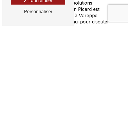
Tout refuser
de nettoyage préventif ou de solutions
personnalisées, Vidange Monin Picard est
Personnaliser
votre partenaire de confiance à Voreppe.
Contactez-nous dès aujourd'hui pour discuter
de vos besoins en matière d'hydrocurage et
bénéficiez de notre expertise et de notre
engagement envers la satisfaction client.
En savoir plus
Contactez-nous