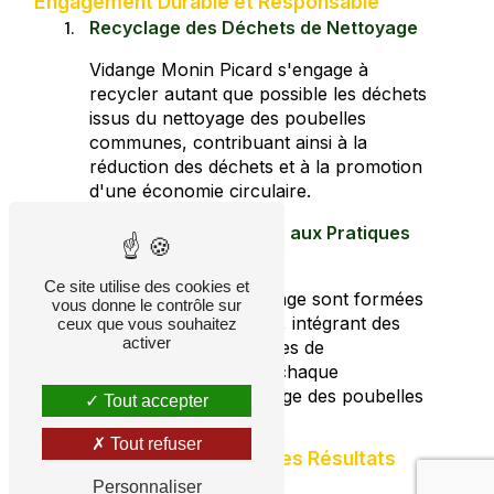
Engagement Durable et Responsable
Recyclage des Déchets de Nettoyage
Vidange Monin Picard s'engage à
recycler autant que possible les déchets
issus du nettoyage des poubelles
communes, contribuant ainsi à la
réduction des déchets et à la promotion
d'une économie circulaire.
Formation des Équipes aux Pratiques
Durables
Ce site utilise des cookies et
Nos équipes de nettoyage sont formées
vous donne le contrôle sur
aux pratiques durables, intégrant des
ceux que vous souhaitez
activer
méthodes respectueuses de
l'environnement dans chaque
intervention de nettoyage des poubelles
Tout accepter
communes.
Tout refuser
Intervention Rapide pour des Résultats
Impeccables
Personnaliser